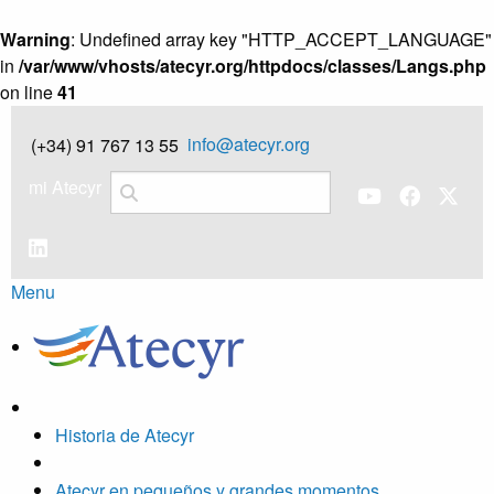
Warning
: Undefined array key "HTTP_ACCEPT_LANGUAGE"
in
/var/www/vhosts/atecyr.org/httpdocs/classes/Langs.php
on line
41
info@atecyr.org
(+34) 91 767 13 55
mi Atecyr
Menu
Historia de Atecyr
Atecyr en pequeños y grandes momentos