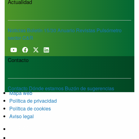
Actualidad
Noticias
Boletín 15/30
Anuario
Revistas
Pulsómetro
sector C&R
Contacto
Contacto
Dónde estamos
Buzón de sugerencias
Mapa web
Política de privacidad
Política de cookies
Aviso legal
© 2026