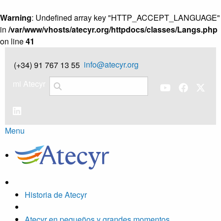
Warning
: Undefined array key "HTTP_ACCEPT_LANGUAGE"
in
/var/www/vhosts/atecyr.org/httpdocs/classes/Langs.php
on line
41
info@atecyr.org
(+34) 91 767 13 55
mi Atecyr
Menu
Historia de Atecyr
Atecyr en pequeños y grandes momentos