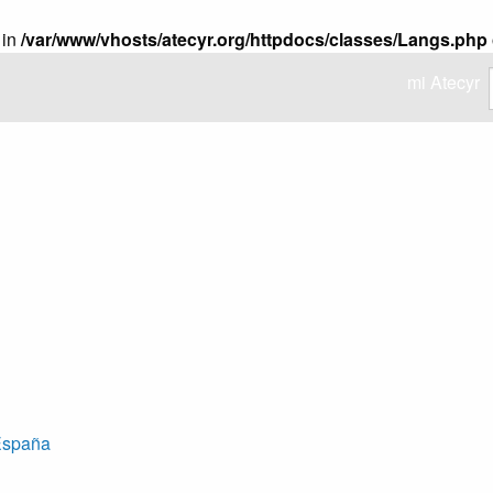
 in
/var/www/vhosts/atecyr.org/httpdocs/classes/Langs.php
mi Atecyr
 España