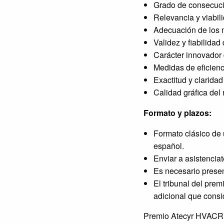
Grado de consecuci
Relevancia y viabili
Adecuación de los 
Validez y fiabilidad
Carácter innovador 
Medidas de eficienc
Exactitud y claridad
Calidad gráfica del
Formato y plazos:
Formato clásico de 
español.
Enviar a asistencia
Es necesario presen
El tribunal del prem
adicional que consi
Premio Atecyr HVACR