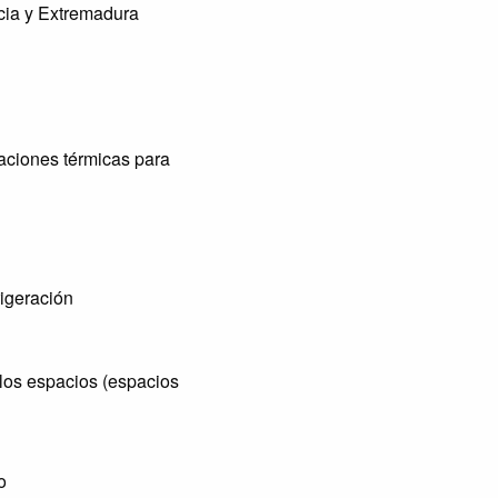
icia y Extremadura
alaciones térmicas para
rigeración
 los espacios (espacios
o