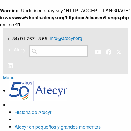
Warning
: Undefined array key "HTTP_ACCEPT_LANGUAGE"
in
/var/www/vhosts/atecyr.org/httpdocs/classes/Langs.php
on line
41
info@atecyr.org
(+34) 91 767 13 55
mi Atecyr
Menu
Historia de Atecyr
Atecyr en pequeños y grandes momentos