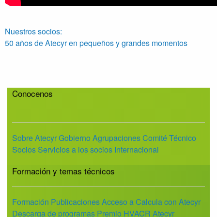
Nuestros socios:
50 años de Atecyr en pequeños y grandes momentos
Conocenos
Sobre Atecyr
Gobierno
Agrupaciones
Comité Técnico
Socios
Servicios a los socios
Internacional
Formación y temas técnicos
Formación
Publicaciones
Acceso a Calcula con Atecyr
Descarga de programas
Premio HVACR Atecyr