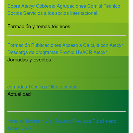
Sobre Atecyr
Gobierno
Agrupaciones
Comité Técnico
Socios
Servicios a los socios
Internacional
Formación y temas técnicos
Formación
Publicaciones
Acceso a Calcula con Atecyr
Descarga de programas
Premio HVACR Atecyr
Jornadas y eventos
Jornadas Técnicas
Otros eventos
Actualidad
Noticias
Boletín 15/30
Anuario
Revistas
Pulsómetro
sector C&R