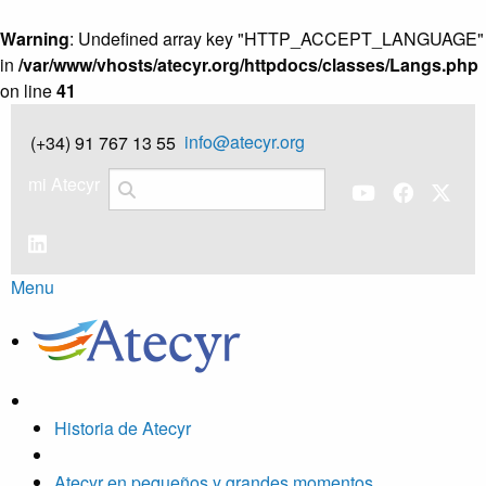
Warning
: Undefined array key "HTTP_ACCEPT_LANGUAGE"
in
/var/www/vhosts/atecyr.org/httpdocs/classes/Langs.php
on line
41
info@atecyr.org
(+34) 91 767 13 55
mi Atecyr
Menu
Historia de Atecyr
Atecyr en pequeños y grandes momentos