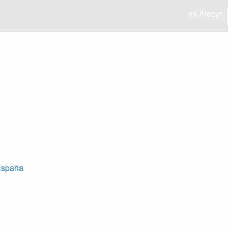
mi Atecyr
 España