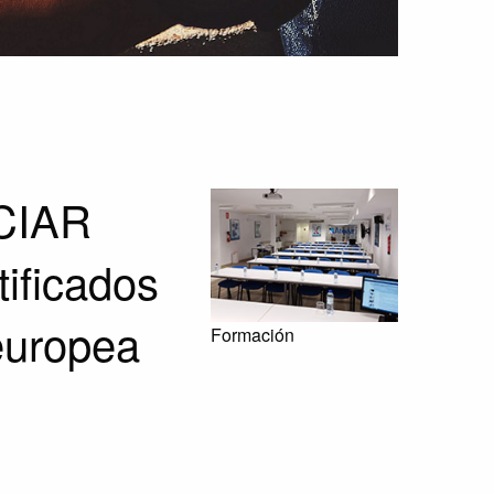
 CIAR
ificados
europea
Formación