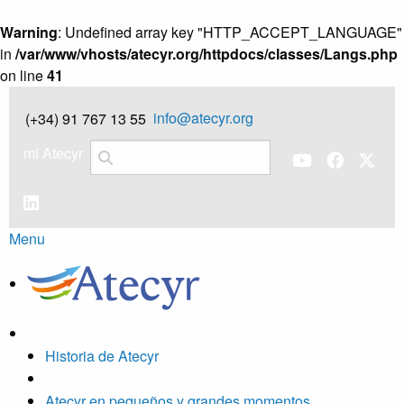
Warning
: Undefined array key "HTTP_ACCEPT_LANGUAGE"
in
/var/www/vhosts/atecyr.org/httpdocs/classes/Langs.php
on line
41
info@atecyr.org
(+34) 91 767 13 55
mi Atecyr
Menu
Historia de Atecyr
Atecyr en pequeños y grandes momentos