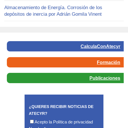
Almacenamiento de Energía. Corrosión de los
depósitos de inercia por Adrián Gomila Vinent
CalculaConAtecyr
Formación
Publicaciones
¿QUIERES RECIBIR NOTICIAS DE
ATECYR?
Acepto la
Política de privacidad