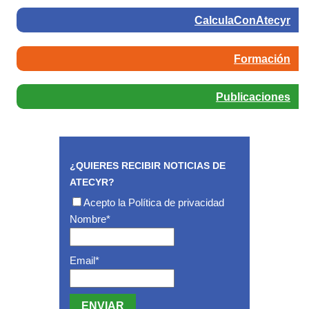
CalculaConAtecyr
Formación
Publicaciones
¿QUIERES RECIBIR NOTICIAS DE
ATECYR?
Acepto la
Política de privacidad
Nombre*
Email*