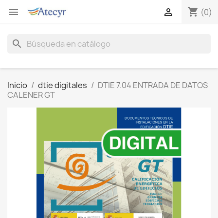
shopping_cart


(0)
search
Inicio
dtie digitales
DTIE 7.04 ENTRADA DE DATOS
CALENER GT