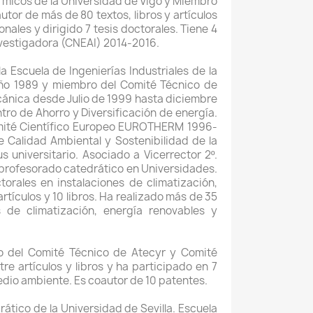
érmicos de la Universidad de Vigo y Miembro
tor de más de 80 textos, libros y artículos
ales y dirigido 7 tesis doctorales. Tiene 4
nvestigadora (CNEAI) 2014-2016.
a Escuela de Ingenierías Industriales de la
año 1989 y miembro del Comité Técnico de
ecánica desde Julio de 1999 hasta diciembre
tro de Ahorro y Diversificación de energía.
Comité Científico Europeo EUROTHERM 1996-
 Calidad Ambiental y Sostenibilidad de la
universitario. Asociado a Vicerrector 2º.
profesorado catedrático en Universidades.
orales en instalaciones de climatización,
tículos y 10 libros. Ha realizado más de 35
s de climatización, energía renovables y
bro del Comité Técnico de Atecyr y Comité
tre artículos y libros y ha participado en 7
edio ambiente. Es coautor de 10 patentes.
ático de la Universidad de Sevilla. Escuela