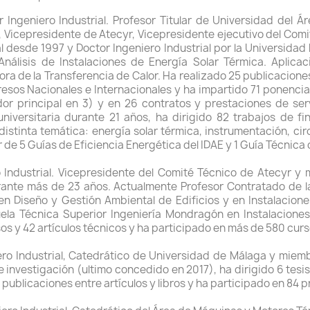
r Ingeniero Industrial. Profesor Titular de Universidad del
 Vicepresidente de Atecyr, Vicepresidente ejecutivo del Com
ial desde 1997 y Doctor Ingeniero Industrial por la Universid
Análisis de Instalaciones de Energía Solar Térmica. Aplicac
ra de la Transferencia de Calor. Ha realizado 25 publicaciones
esos Nacionales e Internacionales y ha impartido 71 ponencia
dor principal en 3) y en 26 contratos y prestaciones de se
niversitaria durante 21 años, ha dirigido 82 trabajos de fi
 distinta temática: energía solar térmica, instrumentación, cir
r de 5 Guías de Eficiencia Energética del IDAE y 1 Guía Técnic
o Industrial. Vicepresidente del Comité Técnico de Atecyr y
urante más de 23 años. Actualmente Profesor Contratado de l
n Diseño y Gestión Ambiental de Edificios y en Instalaciones
la Técnica Superior Ingeniería Mondragón en Instalaciones 
s y 42 artículos técnicos y ha participado en más de 580 curs
iero Industrial, Catedrático de Universidad de Málaga y mie
e investigación (ultimo concedido en 2017), ha dirigido 6 tesis
1 publicaciones entre artículos y libros y ha participado en 84 