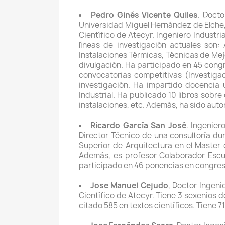
Pedro Ginés Vicente Quiles
. Docto
Universidad Miguel Hernández de Elche,
Científico de Atecyr. Ingeniero Industr
líneas de investigación actuales son: 
Instalaciones Térmicas, Técnicas de Mejo
divulgación. Ha participado en 45 congr
convocatorias competitivas (Investiga
investigación. Ha impartido docencia u
Industrial. Ha publicado 10 libros sobre
instalaciones, etc. Además, ha sido auto
Ricardo García San José
. Ingenier
Director Técnico de una consultoría d
Superior de Arquitectura en el Master e
Además, es profesor Colaborador Escue
participado en 46 ponencias en congreso
Jose Manuel Cejudo
, Doctor Ingen
Científico de Atecyr. Tiene 3 sexenios d
citado 585 en textos científicos. Tiene 7