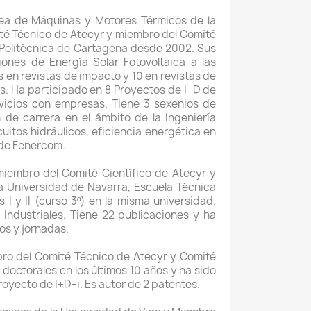
 Área de Máquinas y Motores Térmicos de la
ité Técnico de Atecyr y miembro del Comité
ad Politécnica de Cartagena desde 2002. Sus
iones de Energía Solar Fotovoltaica a las
 en revistas de impacto y 10 en revistas de
s. Ha participado en 8 Proyectos de I+D de
rvicios con empresas. Tiene 3 sexenios de
n de carrera en el ámbito de la Ingeniería
cuitos hidráulicos, eficiencia energética en
a de Fenercom.
 miembro del Comité Científico de Atecyr y
a Universidad de Navarra, Escuela Técnica
 I y II (curso 3º) en la misma universidad.
Industriales. Tiene 22 publicaciones y ha
os y jornadas.
mbro del Comité Técnico de Atecyr y Comité
 doctorales en los últimos 10 años y ha sido
proyecto de I+D+i. Es autor de 2 patentes.