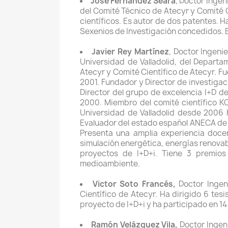
Jose Fernández Seara
, Doctor Ingen
del Comité Técnico de Atecyr y Comité Ci
científicos. Es autor de dos patentes. H
Sexenios de Investigación concedidos. E
Javier Rey Martínez
, Doctor Ingenie
Universidad de Valladolid, del Depart
Atecyr y Comité Científico de Atecyr. F
2001. Fundador y Director de investigac
Director del grupo de excelencia I+D 
2000. Miembro del comité científico K
Universidad de Valladolid desde 2006 h
Evaluador del estado español ANECA de
Presenta una amplia experiencia docen
simulación energética, energías renovabl
proyectos de I+D+i. Tiene 3 premios 
medioambiente.
Victor Soto Francés,
Doctor Ingeni
Científico de Atecyr. Ha dirigido 6 tesi
proyecto de I+D+i y ha participado en 14
Ramón Velázquez Vila,
Doctor Ingeni