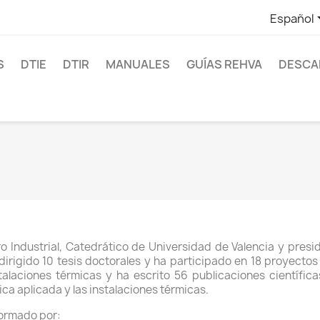
Español
S
DTIE
DTIR
MANUALES
GUÍAS REHVA
DESCAR
ro Industrial, Catedrático de Universidad de Valencia y pres
irigido 10 tesis doctorales y ha participado en 18 proyectos
stalaciones térmicas y ha escrito 56 publicaciones científ
a aplicada y las instalaciones térmicas.
formado por: