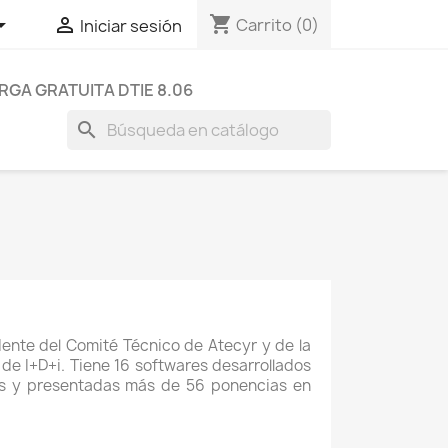
shopping_cart


Carrito
(0)
Iniciar sesión
GA GRATUITA DTIE 8.06
search
idente del Comité Técnico de Atecyr y de la
 de I+D+i. Tiene 16 softwares desarrollados
icas y presentadas más de 56 ponencias en