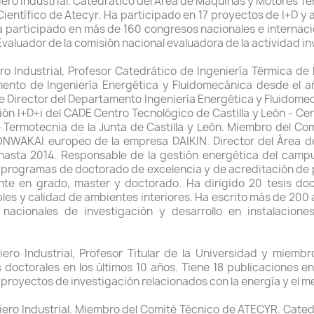
iero Industrial. Catedrático del Área de Máquinas y Motores T
entífico de Atecyr. Ha participado en 17 proyectos de I+D y au
a participado en más de 160 congresos nacionales e internacion
valuador de la comisión nacional evaluadora de la actividad i
ro Industrial, Profesor Catedrático de Ingeniería Térmica de l
amento de Ingeniería Energética y Fluidomecánica desde el 
ue Director del Departamento Ingeniería Energética y Fluidom
ión I+D+i del CADE Centro Tecnológico de Castilla y León - Cen
de Termotecnia de la Junta de Castilla y León. Miembro del 
ONWAKAI europeo de la empresa DAIKIN. Director del Área de
asta 2014. Responsable de la gestión energética del campus 
 programas de doctorado de excelencia y de acreditación de 
te en grado, master y doctorado. Ha dirigido 20 tesis doct
es y calidad de ambientes interiores. Ha escrito más de 200 ar
nacionales de investigación y desarrollo en instalacione
ero Industrial, Profesor Titular de la Universidad y miem
s doctorales en los últimos 10 años. Tiene 18 publicaciones en
 proyectos de investigación relacionados con la energía y el m
ero Industrial. Miembro del Comité Técnico de ATECYR. Catedr