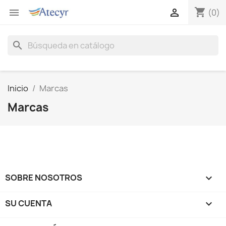
shopping_cart


(0)
search
Inicio
Marcas
Marcas
SOBRE NOSOTROS

SU CUENTA
