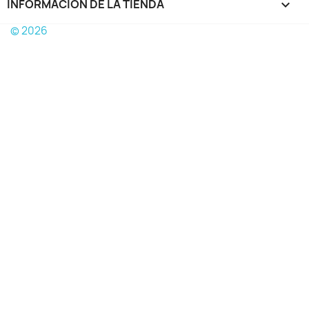
INFORMACIÓN DE LA TIENDA
keyboard_arrow_down
© 2026