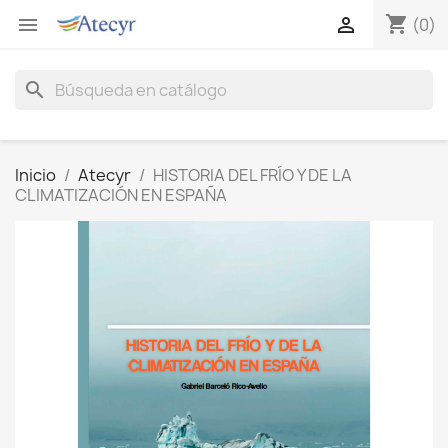
shopping_cart


(0)
search
Inicio
Atecyr
HISTORIA DEL FRÍO Y DE LA
CLIMATIZACIÓN EN ESPAÑA