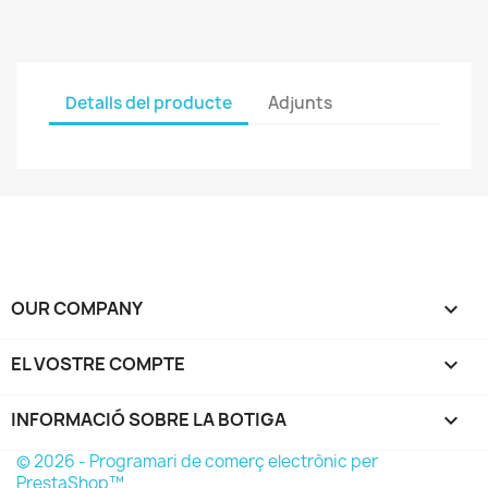
Detalls del producte
Adjunts
OUR COMPANY

EL VOSTRE COMPTE

INFORMACIÓ SOBRE LA BOTIGA
keyboard_arrow_down
© 2026 - Programari de comerç electrònic per
PrestaShop™